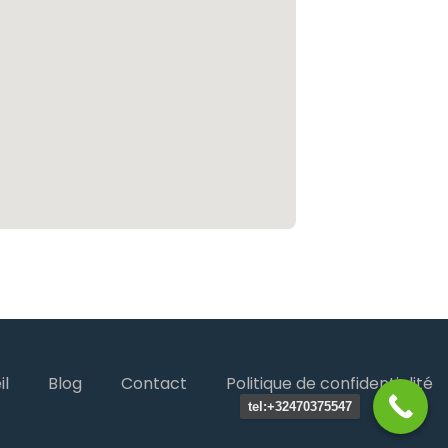
il
Blog
Contact
Politique de confidentialité
tel:+32470375547