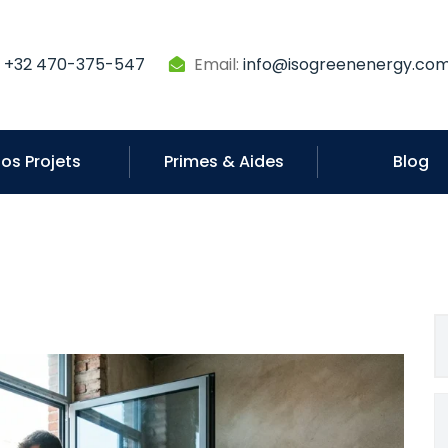
:
+32 470-375-547
Email:
info@isogreenenergy.co
os Projets
Primes & Aides
Blog