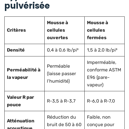
pulvérisée
Mousse à
Mousse à
Critères
cellules
cellules
ouvertes
fermées
Densité
0,4 à 0,6 lb/pi³
1,5 à 2,0 lb/pi³
Imperméable,
Perméable
Perméabilité à
conforme ASTM
(laisse passer
la vapeur
E96 (pare-
l’humidité)
vapeur)
Valeur R par
R-3,5 à R-3,7
R-6,0 à R-7,0
pouce
Réduction du
Faible, non
Atténuation
bruit de 50 à 60
conçue pour
acoustique